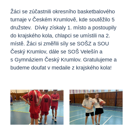
Strojní mechanik
Žáci se zúčastnili okresního basketbalového
Opravář zemědělských strojů
Kontakt
turnaje v Českém Krumlově, kde soutěžilo 5
družstev. Dívky získaly 1. místo a postoupily
Mechanik opravář motorových vozidel
do krajského kola, chlapci se umístili na 2.
Virtuální prohlídka
místě. Žáci si změřili síly se SOŠZ a SOU
Kuchař-číšník
Český Krumlov, dále se SOŠ Velešín a
Bezpečnostní služby
s Gymnáziem Český Krumlov. Gratulujeme a
budeme doufat v medaile z krajského kola!
Bakaláři SOŠ
Úvodní třídní schůzky
Informace pro rodiče 1. ročníků
Bakaláři SOU
Schránka důvěry