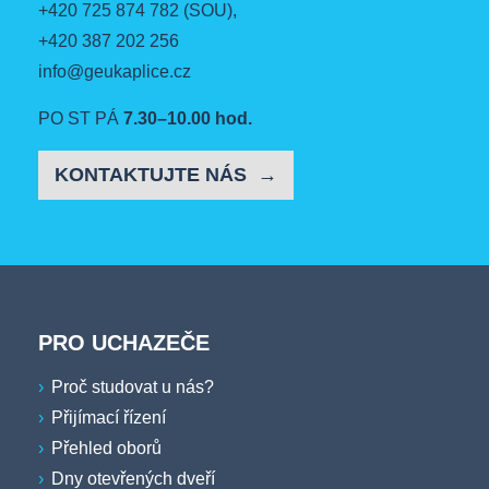
+420 725 874 782
(SOU),
+420 387 202 256
info@geukaplice.cz
PO ST PÁ
7.30–10.00 hod.
KONTAKTUJTE NÁS
PRO UCHAZEČE
Proč studovat u nás?
Přijímací řízení
Přehled oborů
Dny otevřených dveří