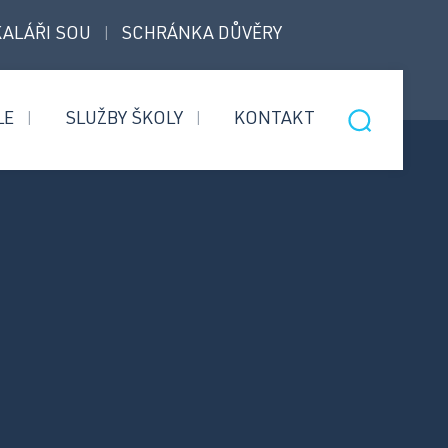
ALÁŘI SOU
SCHRÁNKA DŮVĚRY
|
LE
SLUŽBY ŠKOLY
KONTAKT
|
|
Nástavbový
Informace pro přijaté
obor
uchazeče
Bezpečnostní
Úvodní třídní schůzky
služby
Informace pro rodiče 1.
ročníků