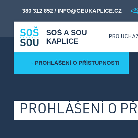
380 312 852
/
INFO@GEUKAPLICE.CZ
SOŠ A SOU
PRO UCHA
KAPLICE
PROHLÁŠENÍ O PŘÍSTUPNOSTI
›
M
Proč studovat u nás? ›
O
Přijímací řízení ›
B
PROHLÁŠENÍ O PŘ
Přehled oborů ›
Dny otevřených dveří ›