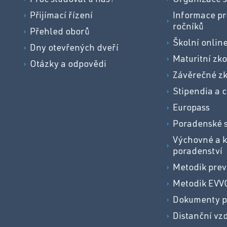
Proč studovat u nás?
Organizace š
Přijímací řízení
Informace pr
ročníků
Přehled oborů
Školní onlin
Dny otevřených dveří
Maturitní zk
Otázky a odpovědi
Závěrečné z
Stipendia a c
Europass
Poradenské 
Výchovné a k
poradenství
Metodik pre
Metodik EVV
Dokumenty p
Distanční vz