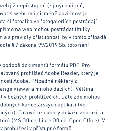
eb již nepřístupné (z jiných úřadů,
vatel webu má nicméně povinnost je
ota či fotoalba ve fotogaleriích postrádají
 přímo na web mohou postrádat titulky.
a s pravidly přístupnosti by v tomto případě
odle § 7 zákona 99/2019 Sb. toto není
 v podobě dokumentů formátu PDF. Pro
talovaný prohlížeč Adobe Reader, který je
čnosti Adobe. Případně některý z
hange Viewer a mnoho dalších). Většina
t v běžných prohlížečích. Dále zde mohou
odobných kancelářských aplikací (ve
odobných). Takovéto soubory dokáže zobrazit a
orů (MS Office, Libre Office, Open Office). V
 prohlížeči v přístupné formě.