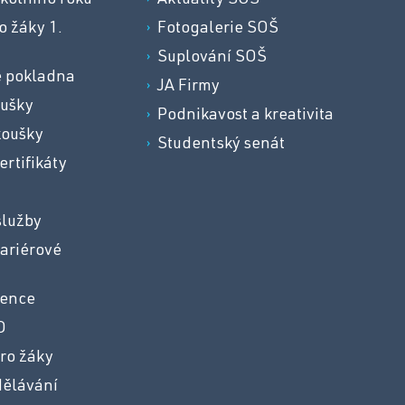
kolního roku
Aktuality SOŠ
o žáky 1.
Fotogalerie SOŠ
Suplování SOŠ
e pokladna
JA Firmy
oušky
Podnikavost a kreativita
koušky
Studentský senát
ertifikáty
služby
ariérové
vence
O
ro žáky
dělávání