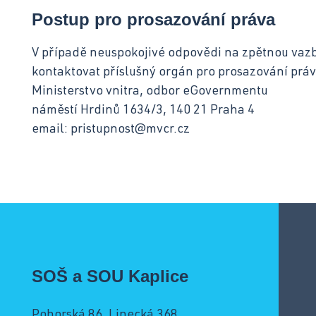
Postup pro prosazování práva
V případě neuspokojivé odpovědi na zpětnou vaz
kontaktovat příslušný orgán pro prosazování práv
Ministerstvo vnitra, odbor eGovernmentu
náměstí Hrdinů 1634/3, 140 21 Praha 4
email: pristupnost@mvcr.cz
SOŠ a SOU Kaplice
Pohorská 86, Linecká 368