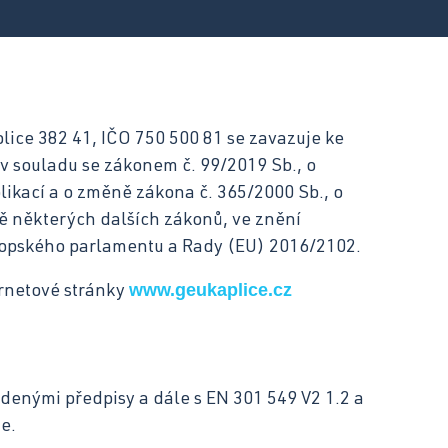
motorových vozidel
Kuchař-číšník
ice 382 41, IČO 750 500 81 se zavazuje ke
v souladu se zákonem č. 99/2019 Sb., o
likací a o změně zákona č. 365/2000 Sb., o
ě některých dalších zákonů, ve znění
vropského parlamentu a Rady (EU) 2016/2102.
www.geukaplice.cz
ernetové stránky
edenými předpisy a dále s EN 301 549 V2 1.2 a
e.