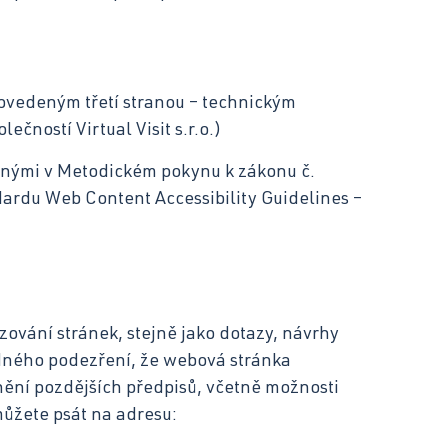
ovedeným třetí stranou – technickým
ečností Virtual Visit s.r.o.)
denými v Metodickém pokynu k zákonu č.
dardu Web Content Accessibility Guidelines –
ování stránek, stejně jako dotazy, návrhy
dného podezření, že webová stránka
nění pozdějších předpisů, včetně možnosti
můžete psát na adresu: