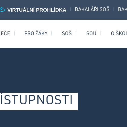
VIRTUÁLNÍ PROHLÍDKA
BAKALÁŘI SOŠ
BAK
|
|
ZEČE
PRO ŽÁKY
SOŠ
SOU
O ŠKO
|
|
|
|
aturitní obory
Učební obory
bchodní akademie
Operátor skladování logistik
ezpečnostně právní činnost
Strojní mechanik
ÍSTUPNOSTI
Opravář zemědělských
strojů
Mechanik opravář