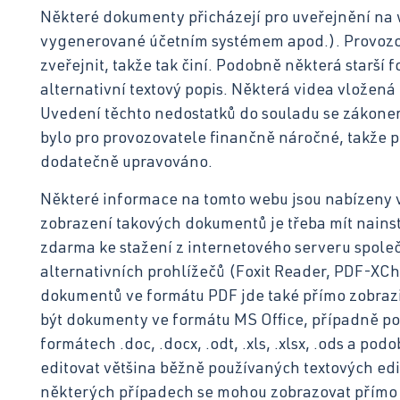
Některé dokumenty přicházejí pro uveřejnění na w
vygenerované účetním systémem apod.). Provozo
zveřejnit, takže tak činí. Podobně některá starší f
alternativní textový popis. Některá videa vložená
Uvedení těchto nedostatků do souladu se zákonem 
bylo pro provozovatele finančně náročné, takže p
dodatečně upravováno.
Některé informace na tomto webu jsou nabízeny
zobrazení takových dokumentů je třeba mít nains
zdarma ke stažení z internetového serveru spole
alternativních prohlížečů (Foxit Reader, PDF-XC
dokumentů ve formátu PDF jde také přímo zobrazi
být dokumenty ve formátu MS Office, případně p
formátech .doc, .docx, .odt, .xls, .xlsx, .ods a p
editovat většina běžně používaných textových edit
některých případech se mohou zobrazovat přímo v