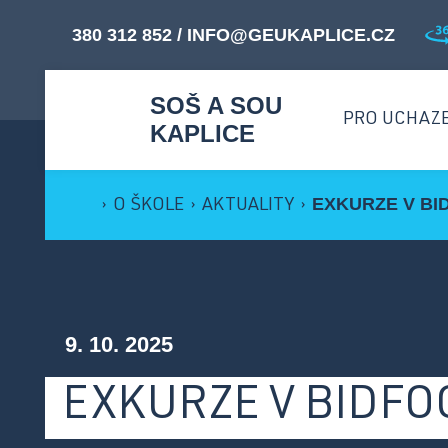
380 312 852
/
INFO@GEUKAPLICE.CZ
SOŠ A SOU
PRO UCHAZ
KAPLICE
EXKURZE V BI
›
O ŠKOLE
›
AKTUALITY
›
M
Proč studovat u nás? ›
O
Přijímací řízení ›
9. 10. 2025
B
Přehled oborů ›
EXKURZE V BIDFO
Dny otevřených dveří ›