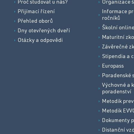
Proč studovat u nás?
Organizace š
Přijímací řízení
Informace pr
ročníků
Přehled oborů
Školní onlin
Dny otevřených dveří
Maturitní zk
Otázky a odpovědi
Závěrečné z
Stipendia a c
Europass
Poradenské 
Výchovné a k
poradenství
Metodik pre
Metodik EVV
Dokumenty p
Distanční vz