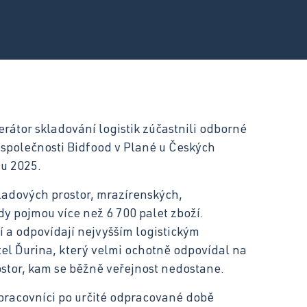
motorových vozidel
Kuchař-číšník
erátor skladování logistik zúčastnili odborné
 společnosti Bidfood v Plané u Českých
nu 2025.
ladových prostor, mrazírenských,
y pojmou více než 6 700 palet zboží.
 a odpovídají nejvyšším logistickým
el Ďurina, který velmi ochotně odpovídal na
stor, kam se běžně veřejnost nedostane.
pracovníci po určité odpracované době