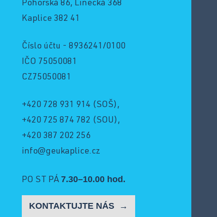
Pohorská 86, Linecká 368
Kaplice 382 41
Číslo účtu - 8936241/0100
IČO 75050081
CZ75050081
+420 728 931 914
(SOŠ),
+420 725 874 782
(SOU),
+420 387 202 256
info@geukaplice.cz
7.30–10.00 hod.
PO ST PÁ
KONTAKTUJTE NÁS