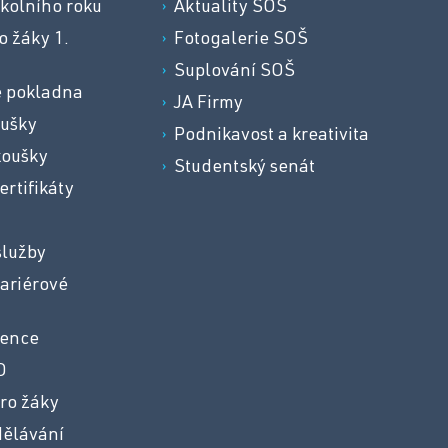
kolního roku
Aktuality SOŠ
o žáky 1.
Fotogalerie SOŠ
Suplování SOŠ
e pokladna
JA Firmy
oušky
Podnikavost a kreativita
koušky
Studentský senát
ertifikáty
služby
ariérové
vence
O
ro žáky
dělávání