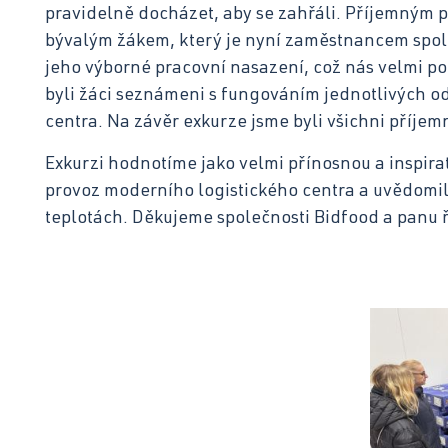
pravidelně docházet, aby se zahřáli. Příjemným 
bývalým žákem, který je nyní zaměstnancem spole
jeho výborné pracovní nasazení, což nás velmi po
byli žáci seznámeni s fungováním jednotlivých o
centra. Na závěr exkurze jsme byli všichni příj
Exkurzi hodnotíme jako velmi přínosnou a inspirati
provoz moderního logistického centra a uvědomili
teplotách. Děkujeme společnosti Bidfood a panu ře