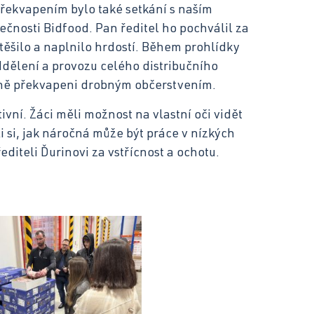
překvapením bylo také setkání s naším
čnosti Bidfood. Pan ředitel ho pochválil za
těšilo a naplnilo hrdostí. Během prohlídky
ddělení a provozu celého distribučního
emně překvapeni drobným občerstvením.
vní. Žáci měli možnost na vlastní oči vidět
 si, jak náročná může být práce v nízkých
diteli Ďurinovi za vstřícnost a ochotu.