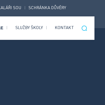
ALÁŘI SOU
SCHRÁNKA DŮVĚRY
|
LE
SLUŽBY ŠKOLY
KONTAKT
|
|
Nástavbový
Informace pro přijaté
obor
uchazeče
Bezpečnostní
Úvodní třídní schůzky
služby
Informace pro rodiče 1.
ročníků