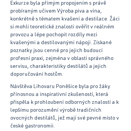
Exkurze byla přímým propojením s právě
Facebook
probíraným učivem Výroba piva a vína,
konkrétně s tématem kvašení a destilace. Žáci
si mohli teoretické znalosti ověřit v reálném
provozu a lépe pochopit rozdíly mezi
Instagram
kvašenými a destilovanými nápoji. Získané
poznatky jsou cenné pro jejich budoucí
profesní praxi, zejména v oblasti správného
YouTube
servisu, charakteristiky destilátů a jejich
doporučování hostům.
Návštěva Lihovaru Poněšice byla pro žáky
přínosnou a inspirativní zkušeností, která
přispěla k prohloubení odborných znalostí a k
lepšímu porozumění výrobě tradičních
ovocných destilátů, jež mají své pevné místo v
české gastronomii.