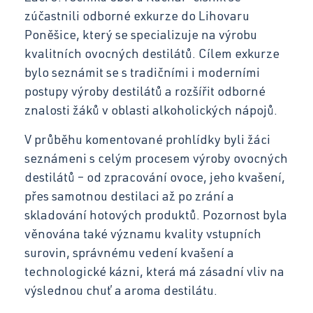
zúčastnili odborné exkurze do Lihovaru
Kontakt
Opravář zemědělských strojů
Poněšice, který se specializuje na výrobu
kvalitních ovocných destilátů. Cílem exkurze
Mechanik opravář motorových vozidel
bylo seznámit se s tradičními i moderními
Virtuální prohlídka
postupy výroby destilátů a rozšířit odborné
Kuchař-číšník
znalosti žáků v oblasti alkoholických nápojů.
Bezpečnostní služby
V průběhu komentované prohlídky byli žáci
Bakaláři SOŠ
seznámeni s celým procesem výroby ovocných
Úvodní třídní schůzky
destilátů – od zpracování ovoce, jeho kvašení,
přes samotnou destilaci až po zrání a
Informace pro rodiče 1. ročníků
Bakaláři SOU
skladování hotových produktů. Pozornost byla
věnována také významu kvality vstupních
surovin, správnému vedení kvašení a
technologické kázni, která má zásadní vliv na
Schránka důvěry
výslednou chuť a aroma destilátu.