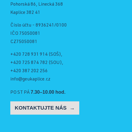
Pohorská 86, Linecká 368
Kaplice 382 41
Číslo účtu - 8936241/0100
IČO 75050081
CZ75050081
+420 728 931 914
(SOŠ),
+420 725 874 782
(SOU),
+420 387 202 256
info@geukaplice.cz
7.30–10.00 hod.
PO ST PÁ
KONTAKTUJTE NÁS