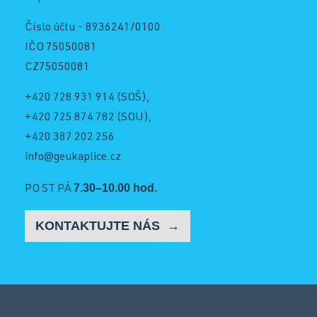
Číslo účtu - 8936241/0100
IČO 75050081
CZ75050081
+420 728 931 914
(SOŠ),
+420 725 874 782
(SOU),
+420 387 202 256
info@geukaplice.cz
7.30–10.00 hod.
PO ST PÁ
KONTAKTUJTE NÁS