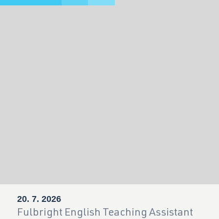
Facebook
Instagram
YouTube
20. 7. 2026
Fulbright English Teaching Assistant