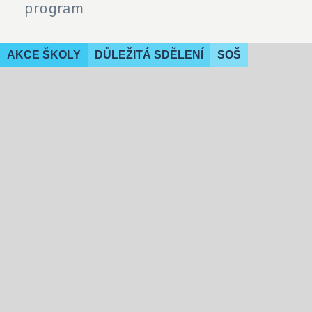
program
AKCE ŠKOLY
DŮLEŽITÁ SDĚLENÍ
SOŠ