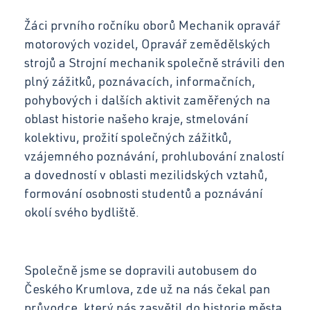
Strojní mechanik
Žáci prvního ročníku oborů Mechanik opravář
Kontakt
Opravář zemědělských strojů
motorových vozidel, Opravář zemědělských
strojů a Strojní mechanik společně strávili den
Mechanik opravář motorových vozidel
plný zážitků, poznávacích, informačních,
Virtuální prohlídka
pohybových i dalších aktivit zaměřených na
Kuchař-číšník
oblast historie našeho kraje, stmelování
kolektivu, prožití společných zážitků,
Bezpečnostní služby
vzájemného poznávání, prohlubování znalostí
Bakaláři SOŠ
a dovedností v oblasti mezilidských vztahů,
Úvodní třídní schůzky
formování osobnosti studentů a poznávání
okolí svého bydliště.
Informace pro rodiče 1. ročníků
Bakaláři SOU
Společně jsme se dopravili autobusem do
Schránka důvěry
Českého Krumlova, zde už na nás čekal pan
průvodce, který nás zasvětil do historie města,