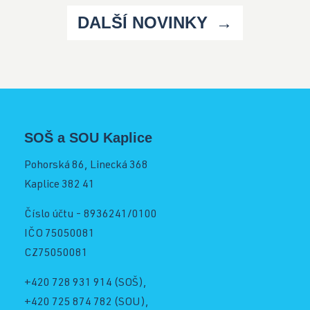
DALŠÍ NOVINKY
SOŠ a SOU Kaplice
Pohorská 86, Linecká 368
Kaplice 382 41
Číslo účtu - 8936241/0100
IČO 75050081
CZ75050081
+420 728 931 914
(SOŠ),
+420 725 874 782
(SOU),