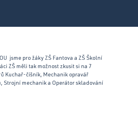
motorových vozidel
Kuchař-číšník
SOU jsme pro žáky ZŠ Fantova a ZŠ Školní
ci ZŠ měli tak možnost zkusit si na 7
orů Kuchař-číšník, Mechanik opravář
, Strojní mechanik a Operátor skladování