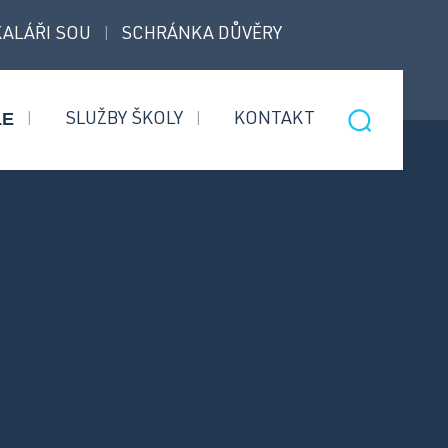
ALÁŘI SOU
SCHRÁNKA DŮVĚRY
|
LE
SLUŽBY ŠKOLY
KONTAKT
|
|
Nástavbový
Informace pro přijaté
obor
uchazeče
Bezpečnostní
Úvodní třídní schůzky
služby
Informace pro rodiče 1.
ročníků