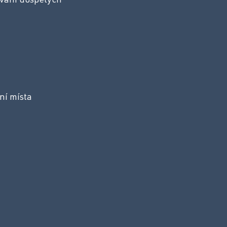
vání dospělých
ní místa