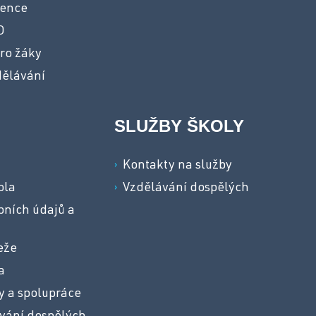
vence
O
ro žáky
dělávání
SLUŽBY ŠKOLY
a
Kontakty na služby
ola
Vzdělávání dospělých
ních údajů a
eže
a
y a spolupráce