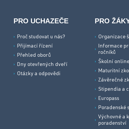
PRO UCHAZEČE
PRO ŽÁK
Proč studovat u nás?
Organizace š
Přijímací řízení
Informace pr
ročníků
Přehled oborů
Školní onlin
Dny otevřených dveří
Maturitní zk
Otázky a odpovědi
Závěrečné z
Stipendia a c
Europass
Poradenské 
Výchovné a k
poradenství