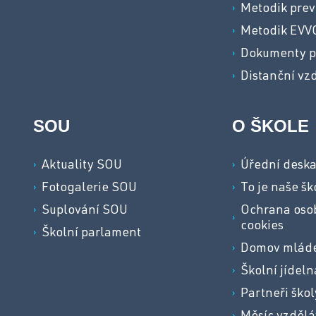
Metodik pre
Metodik EVV
Dokumenty p
Distanční vz
SOU
O ŠKOLE
Aktuality SOU
Úřední desk
Fotogalerie SOU
To je naše šk
Suplování SOU
Ochrana osob
cookies
Školní parlament
Domov mlád
Školní jídeln
Partneři škol