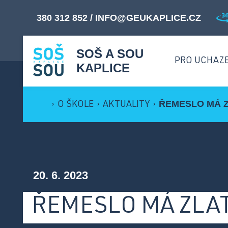
380 312 852
/
INFO@GEUKAPLICE.CZ
SOŠ A SOU
PRO UCHAZ
KAPLICE
ŘEMESLO MÁ 
›
O ŠKOLE
›
AKTUALITY
›
M
Proč studovat u nás? ›
O
Přijímací řízení ›
20. 6. 2023
B
Přehled oborů ›
ŘEMESLO MÁ ZLA
Dny otevřených dveří ›