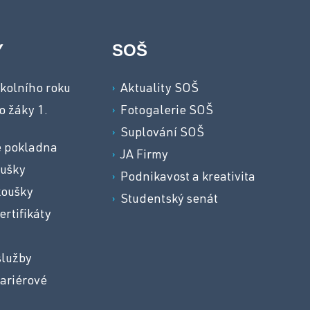
Y
SOŠ
kolního roku
Aktuality SOŠ
o žáky 1.
Fotogalerie SOŠ
Suplování SOŠ
e pokladna
JA Firmy
oušky
Podnikavost a kreativita
koušky
Studentský senát
ertifikáty
služby
ariérové