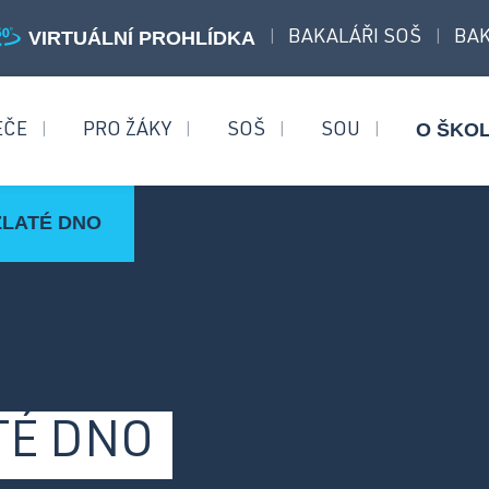
VIRTUÁLNÍ PROHLÍDKA
BAKALÁŘI SOŠ
BAK
|
|
O ŠKO
EČE
PRO ŽÁKY
SOŠ
SOU
|
|
|
|
ZLATÉ DNO
aturitní obory
Učební obory
bchodní akademie
Operátor skladování logistik
ezpečnostně právní činnost
Strojní mechanik
Opravář zemědělských
TÉ DNO
strojů
Mechanik opravář