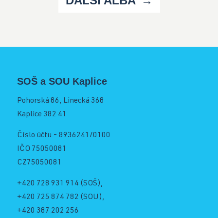
DALŠÍ ALBA
SOŠ a SOU Kaplice
Pohorská 86, Linecká 368
Kaplice 382 41
Číslo účtu - 8936241/0100
IČO 75050081
CZ75050081
+420 728 931 914
(SOŠ),
+420 725 874 782
(SOU),
+420 387 202 256