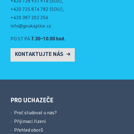
+420 728 931 914
(SOŠ),
+420 725 874 782
(SOU),
+420 387 202 256
info@geukaplice.cz
PO ST PÁ
7.30–10.00 hod.
KONTAKTUJTE NÁS
PRO UCHAZEČE
Proč studovat u nás?
Přijímací řízení
Přehled oborů