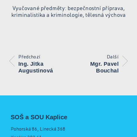
Operátor skladování logistik
Vyučované předměty: bezpečnostní příprava,
Služby školy
kriminalistika a kriminologie, tělesná výchova
Strojní mechanik
Kontakt
Opravář zemědělských strojů
Mechanik opravář motorových vozidel
Předchozí
Další
Ing. Jitka
Mgr. Pavel
Virtuální prohlídka
Kuchař-číšník
Augustinová
Bouchal
Bezpečnostní služby
Bakaláři SOŠ
Úvodní třídní schůzky
Informace pro rodiče 1. ročníků
SOŠ a SOU Kaplice
Bakaláři SOU
Pohorská 86, Linecká 368