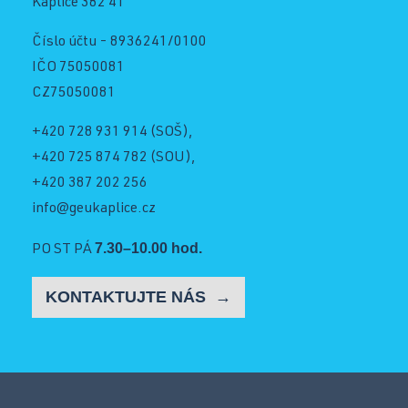
Kaplice 382 41
Schránka důvěry
Číslo účtu - 8936241/0100
IČO 75050081
CZ75050081
Facebook
+420 728 931 914
(SOŠ),
+420 725 874 782
(SOU),
Instagram
+420 387 202 256
info@geukaplice.cz
7.30–10.00 hod.
PO ST PÁ
YouTube
KONTAKTUJTE NÁS