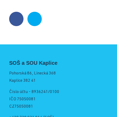
Operátor skladování logistik
Služby školy
Strojní mechanik
Kontakt
Opravář zemědělských strojů
Mechanik opravář motorových vozidel
Virtuální prohlídka
Kuchař-číšník
SOŠ a SOU Kaplice
Bezpečnostní služby
Pohorská 86, Linecká 368
Bakaláři SOŠ
Kaplice 382 41
Úvodní třídní schůzky
Číslo účtu - 8936241/0100
Informace pro rodiče 1. ročníků
IČO 75050081
Bakaláři SOU
CZ75050081