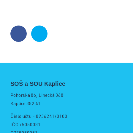
Operátor skladování logistik
Služby školy
Strojní mechanik
Kontakt
Opravář zemědělských strojů
Mechanik opravář motorových vozidel
Virtuální prohlídka
Kuchař-číšník
Bezpečnostní služby
SOŠ a SOU Kaplice
Bakaláři SOŠ
Pohorská 86, Linecká 368
Úvodní třídní schůzky
Kaplice 382 41
Informace pro rodiče 1. ročníků
Bakaláři SOU
Číslo účtu - 8936241/0100
IČO 75050081