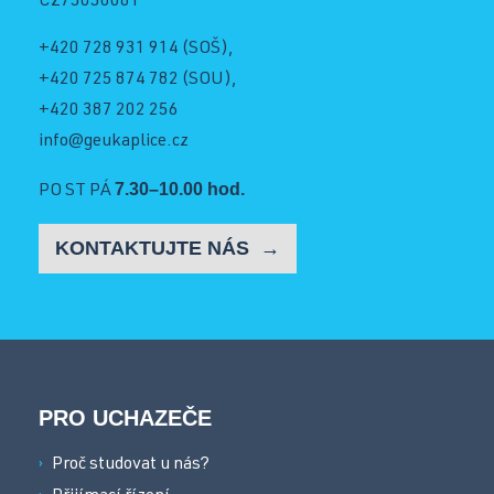
CZ75050081
Schránka důvěry
+420 728 931 914
(SOŠ),
+420 725 874 782
(SOU),
+420 387 202 256
Facebook
info@geukaplice.cz
7.30–10.00 hod.
PO ST PÁ
Instagram
KONTAKTUJTE NÁS
YouTube
PRO UCHAZEČE
Proč studovat u nás?