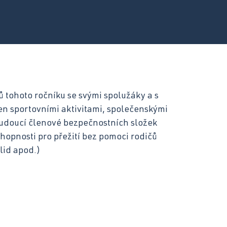
motorových vozidel
Kuchař-číšník
 tohoto ročníku se svými spolužáky a s
en sportovními aktivitami, společenskými
budoucí členové bezpečnostních složek
hopnosti pro přežití bez pomoci rodičů
lid apod.)