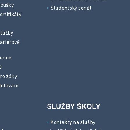
koušky
Studentský senát
ertifikáty
služby
ariérové
vence
O
ro žáky
dělávání
SLUŽBY ŠKOLY
a
Kontakty na služby