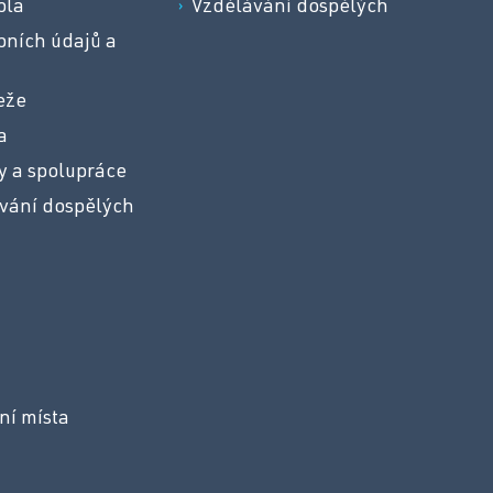
ola
Vzdělávání dospělých
ních údajů a
eže
a
y a spolupráce
vání dospělých
ní místa