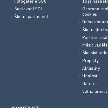
Fotogalerie SOU
To je naše šk
Suplování SOU
Ochrana osob
cookies
Školní parlament
Domov mlád
Školní jídeln
Partneři škol
Měsíc vzdělá
Školská rada
Projekty
Aktuality
Události
Galerie
Volná pracov