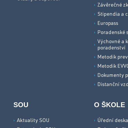
Závěrečné z
Stipendia a c
Europass
Poradenské 
Výchovné a k
poradenství
Metodik pre
Metodik EVV
Dokumenty p
Distanční vz
SOU
O ŠKOLE
Aktuality SOU
Úřední desk