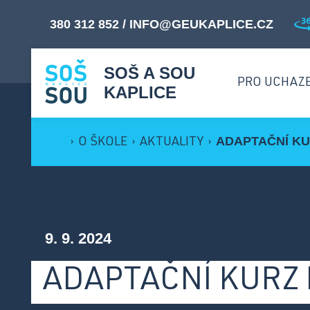
380 312 852
/
INFO@GEUKAPLICE.CZ
SOŠ A SOU
PRO UCHAZ
KAPLICE
ADAPTAČNÍ KU
›
O ŠKOLE
›
AKTUALITY
›
M
Proč studovat u nás? ›
O
Přijímací řízení ›
9. 9. 2024
B
Přehled oborů ›
ADAPTAČNÍ KURZ
Dny otevřených dveří ›