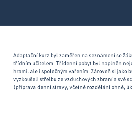
Otázky a odpovědi ›
Adaptační kurz byl zaměřen na seznámení se žáků
třídním učitelem. Třídenní pobyt byl naplněn nej
hrami, ale i společným vařením. Zároveň si jako 
vyzkoušeli střelbu ze vzduchových zbraní a své sc
(příprava denní stravy, včetně rozdělání ohně, úk