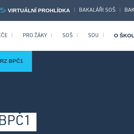
VIRTUÁLNÍ PROHLÍDKA
BAKALÁŘI SOŠ
BAK
|
|
O ŠKO
EČE
PRO ŽÁKY
SOŠ
SOU
|
|
|
|
RZ BPČ1
aturitní obory
Učební obory
bchodní akademie
Operátor skladování logistik
ezpečnostně právní činnost
Strojní mechanik
Opravář zemědělských
 BPČ1
strojů
Mechanik opravář