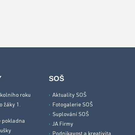
Y
SOŠ
kolního roku
Aktuality SOŠ
o žáky 1.
Fotogalerie SOŠ
Suplování SOŠ
e pokladna
JA Firmy
oušky
Podnikavost a kreativita