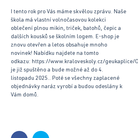
Strojní mechanik
I tento rok pro Vás máme skvělou zprávu. Naše
škola má vlastní volnočasovou kolekci
Kontakt
Opravář zemědělských strojů
oblečení plnou mikin, triček, batohů, čepic a
dalších kousků se školním logem. E-shop je
Mechanik opravář motorových vozidel
znovu otevřen a letos obsahuje mnoho
Virtuální prohlídka
Kuchař-číšník
novinek! Nabídku najdete na tomto
odkazu: https://www.kraloveskoly.cz/geukaplice/
Bezpečnostní služby
je již spuštěno a bude možné až do 4.
Bakaláři SOŠ
listopadu 2025.. Poté se všechny zaplacené
Úvodní třídní schůzky
objednávky naráz vyrobí a budou odeslány k
Vám domů.
Informace pro rodiče 1. ročníků
Bakaláři SOU
Schránka důvěry