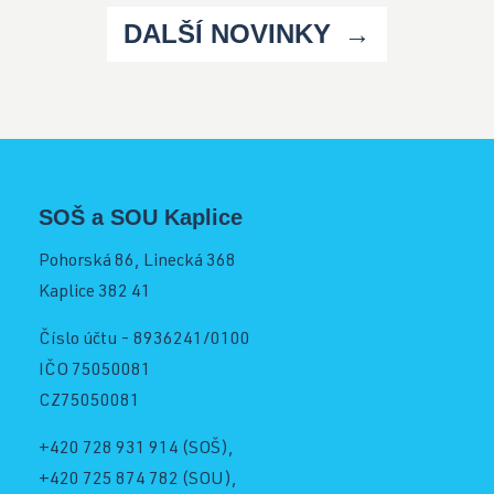
DALŠÍ NOVINKY
SOŠ a SOU Kaplice
Pohorská 86, Linecká 368
Kaplice 382 41
Číslo účtu - 8936241/0100
IČO 75050081
CZ75050081
+420 728 931 914
(SOŠ),
+420 725 874 782
(SOU),