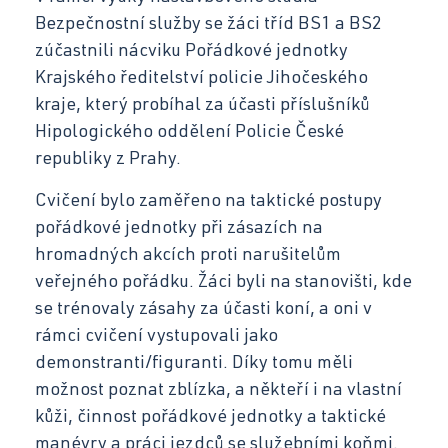
Bezpečnostní služby se žáci tříd BS1 a BS2
Kontakt
Opravář zemědělských strojů
zúčastnili nácviku Pořádkové jednotky
Krajského ředitelství policie Jihočeského
Mechanik opravář motorových vozidel
kraje, který probíhal za účasti příslušníků
Virtuální prohlídka
Hipologického oddělení Policie České
Kuchař-číšník
republiky z Prahy.
Bezpečnostní služby
Cvičení bylo zaměřeno na taktické postupy
Bakaláři SOŠ
pořádkové jednotky při zásazích na
Úvodní třídní schůzky
hromadných akcích proti narušitelům
veřejného pořádku. Žáci byli na stanovišti, kde
Informace pro rodiče 1. ročníků
Bakaláři SOU
se trénovaly zásahy za účasti koní, a oni v
rámci cvičení vystupovali jako
demonstranti/figuranti. Díky tomu měli
Schránka důvěry
možnost poznat zblízka, a někteří i na vlastní
kůži, činnost pořádkové jednotky a taktické
manévry a práci jezdců se služebními koňmi.