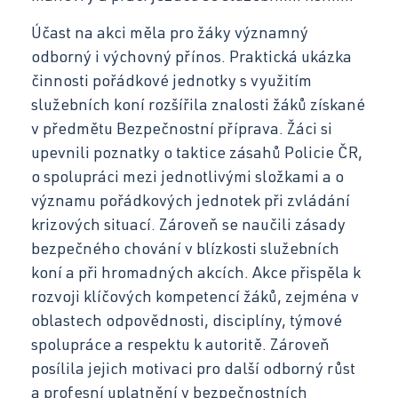
Facebook
Účast na akci měla pro žáky významný
odborný i výchovný přínos. Praktická ukázka
činnosti pořádkové jednotky s využitím
Instagram
služebních koní rozšířila znalosti žáků získané
v předmětu Bezpečnostní příprava. Žáci si
upevnili poznatky o taktice zásahů Policie ČR,
o spolupráci mezi jednotlivými složkami a o
YouTube
významu pořádkových jednotek při zvládání
krizových situací. Zároveň se naučili zásady
bezpečného chování v blízkosti služebních
koní a při hromadných akcích. Akce přispěla k
rozvoji klíčových kompetencí žáků, zejména v
oblastech odpovědnosti, disciplíny, týmové
spolupráce a respektu k autoritě. Zároveň
posílila jejich motivaci pro další odborný růst
a profesní uplatnění v bezpečnostních