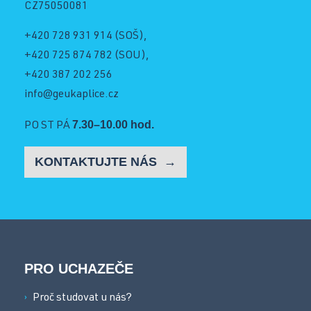
CZ75050081
+420 728 931 914
(SOŠ),
+420 725 874 782
(SOU),
+420 387 202 256
info@geukaplice.cz
7.30–10.00 hod.
PO ST PÁ
KONTAKTUJTE NÁS
PRO UCHAZEČE
Proč studovat u nás?