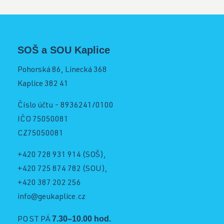
SOŠ a SOU Kaplice
Pohorská 86, Linecká 368
Kaplice 382 41
Číslo účtu - 8936241/0100
IČO 75050081
CZ75050081
+420 728 931 914
(SOŠ),
+420 725 874 782
(SOU),
+420 387 202 256
info@geukaplice.cz
7.30–10.00 hod.
PO ST PÁ