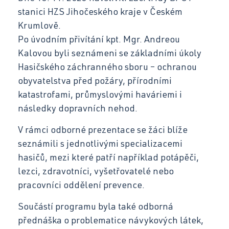
stanici HZS Jihočeského kraje v Českém
Kontakt
Opravář zemědělských strojů
Krumlově.
Mechanik opravář motorových vozidel
Po úvodním přivítání kpt. Mgr. Andreou
Kalovou byli seznámeni se základními úkoly
Virtuální prohlídka
Kuchař-číšník
Hasičského záchranného sboru – ochranou
obyvatelstva před požáry, přírodními
Bezpečnostní služby
katastrofami, průmyslovými haváriemi i
Bakaláři SOŠ
následky dopravních nehod.
Úvodní třídní schůzky
V rámci odborné prezentace se žáci blíže
Informace pro rodiče 1. ročníků
seznámili s jednotlivými specializacemi
Bakaláři SOU
hasičů, mezi které patří například potápěči,
lezci, zdravotníci, vyšetřovatelé nebo
pracovníci oddělení prevence.
Schránka důvěry
Součástí programu byla také odborná
přednáška o problematice návykových látek,