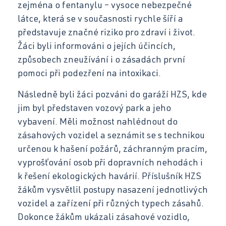
zejména o fentanylu – vysoce nebezpečné
Facebook
látce, která se v současnosti rychle šíří a
představuje značné riziko pro zdraví i život.
Žáci byli informováni o jejích účincích,
Instagram
způsobech zneužívání i o zásadách první
pomoci při podezření na intoxikaci.
Následně byli žáci pozváni do garáží HZS, kde
YouTube
jim byl představen vozový park a jeho
vybavení. Měli možnost nahlédnout do
zásahových vozidel a seznámit se s technikou
určenou k hašení požárů, záchranným pracím,
vyprošťování osob při dopravních nehodách i
k řešení ekologických havárií. Příslušník HZS
žákům vysvětlil postupy nasazení jednotlivých
vozidel a zařízení při různých typech zásahů.
Dokonce žákům ukázali zásahové vozidlo,