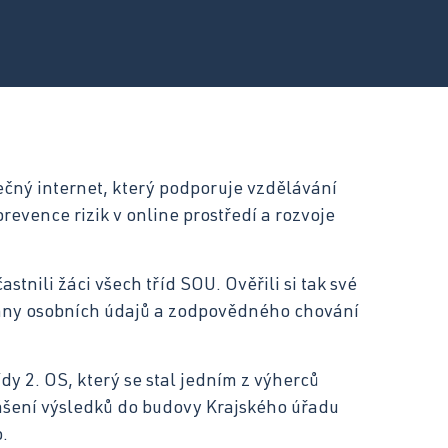
motorových vozidel
Kuchař-číšník
ečný internet, který podporuje vzdělávání
revence rizik v online prostředí a rozvoje
stnili žáci všech tříd SOU. Ověřili si tak své
hrany osobních údajů a zodpovědného chování
y 2. OS, který se stal jedním z výherců
lášení výsledků do budovy Krajského úřadu
.