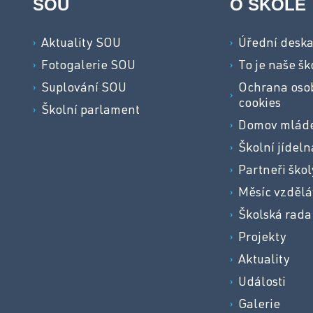
SOU
O ŠKOLE
Aktuality SOU
Úřední desk
Fotogalerie SOU
To je naše šk
Suplování SOU
Ochrana osob
cookies
Školní parlament
Domov mlád
Školní jídeln
Partneři škol
Měsíc vzdělá
Školská rada
Projekty
Aktuality
Události
Galerie