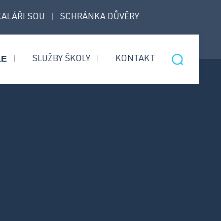
ALÁŘI SOU
SCHRÁNKA DŮVĚRY
|
LE
SLUŽBY ŠKOLY
KONTAKT
|
|
Nástavbový
Informace pro přijaté
obor
uchazeče
Bezpečnostní
Úvodní třídní schůzky
služby
Informace pro rodiče 1.
ročníků