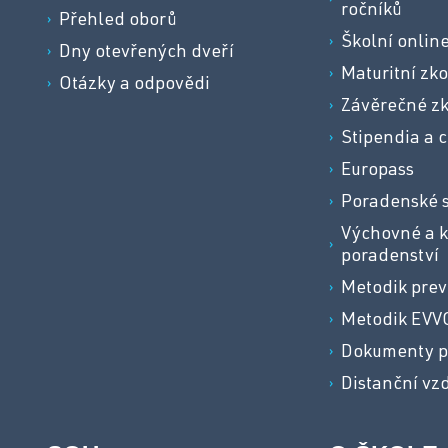
ročníků
Přehled oborů
Školní onlin
Dny otevřených dveří
Maturitní zk
Otázky a odpovědi
Závěrečné z
Stipendia a c
Europass
Poradenské 
Výchovné a k
poradenství
Metodik pre
Metodik EVV
Dokumenty p
Distanční vz