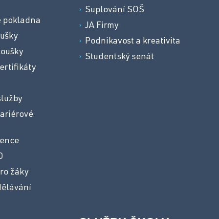
Suplování SOŠ
e pokladna
JA Firmy
oušky
Podnikavost a kreativita
koušky
Studentský senát
ertifikáty
služby
ariérové
vence
O
ro žáky
dělávání