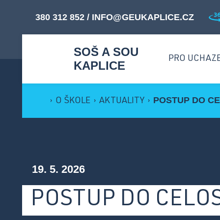
380 312 852
/
INFO@GEUKAPLICE.CZ
SOŠ A SOU
PRO UCHAZ
KAPLICE
POSTUP DO C
›
O ŠKOLE
›
AKTUALITY
›
M
Proč studovat u nás? ›
O
Přijímací řízení ›
19. 5. 2026
B
Přehled oborů ›
POSTUP DO CELO
Dny otevřených dveří ›