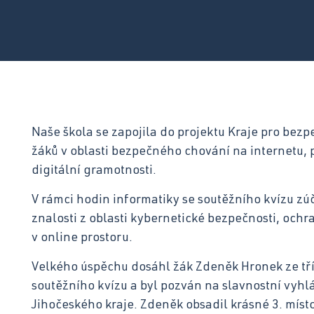
Otázky a odpovědi ›
Naše škola se zapojila do projektu Kraje pro bezp
žáků v oblasti bezpečného chování na internetu, p
digitální gramotnosti.
V rámci hodin informatiky se soutěžního kvízu zúča
znalosti z oblasti kybernetické bezpečnosti, oc
v online prostoru.
Velkého úspěchu dosáhl žák Zdeněk Hronek ze tříd
soutěžního kvízu a byl pozván na slavnostní vyh
Jihočeského kraje. Zdeněk obsadil krásné 3. místo