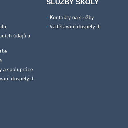
SLUŽBY ŠKOLY
a
Kontakty na služby
ola
Vzdělávání dospělých
ních údajů a
eže
a
y a spolupráce
vání dospělých