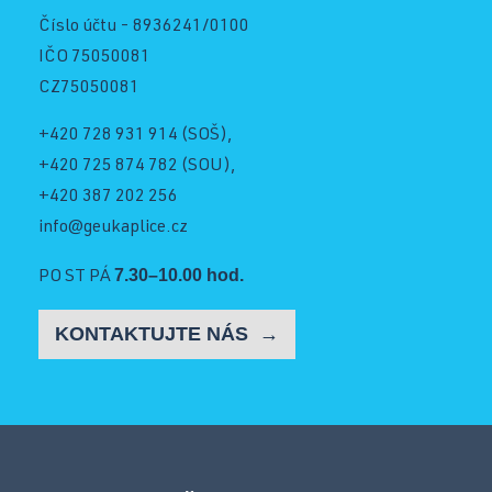
Číslo účtu - 8936241/0100
Schránka důvěry
IČO 75050081
CZ75050081
Facebook
+420 728 931 914
(SOŠ),
+420 725 874 782
(SOU),
+420 387 202 256
Instagram
info@geukaplice.cz
7.30–10.00 hod.
PO ST PÁ
YouTube
KONTAKTUJTE NÁS