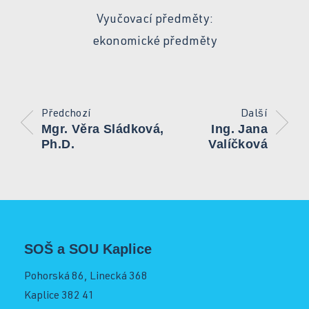
Operátor skladování logistik
Vyučovací předměty:
Služby školy
ekonomické předměty
Strojní mechanik
Kontakt
Opravář zemědělských strojů
Předchozí
Další
Mechanik opravář motorových vozidel
Mgr. Věra Sládková,
Ing. Jana
Ph.D.
Valíčková
Virtuální prohlídka
Kuchař-číšník
Bezpečnostní služby
Bakaláři SOŠ
Úvodní třídní schůzky
SOŠ a SOU Kaplice
Informace pro rodiče 1. ročníků
Bakaláři SOU
Pohorská 86, Linecká 368
Kaplice 382 41