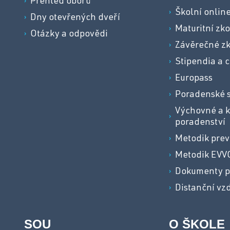
Přehled oborů
Školní onlin
Dny otevřených dveří
Maturitní zk
Otázky a odpovědi
Závěrečné z
Stipendia a c
Europass
Poradenské 
Výchovné a k
poradenství
Metodik pre
Metodik EVV
Dokumenty p
Distanční vz
SOU
O ŠKOLE