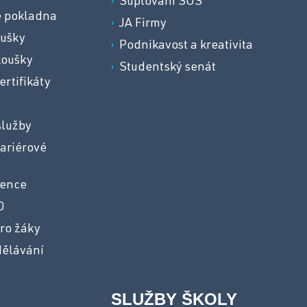
Suplování SOŠ
e pokladna
JA Firmy
oušky
Podnikavost a kreativita
koušky
Studentský senát
ertifikáty
služby
ariérové
vence
O
ro žáky
dělávání
SLUŽBY ŠKOLY