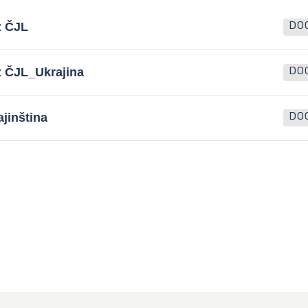
z ČJL
DO
z ČJL_Ukrajina
DO
jinština
DO