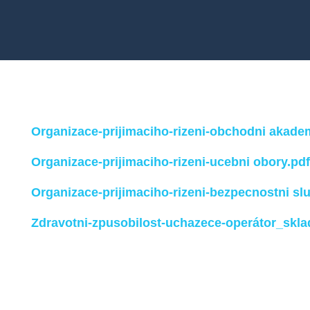
Otázky a odpovědi ›
Organizace-prijimaciho-rizeni-obchodni akade
Organizace-prijimaciho-rizeni-ucebni obory.pdf
Organizace-prijimaciho-rizeni-bezpecnostni sl
Zdravotni-zpusobilost-uchazece-operátor_skla