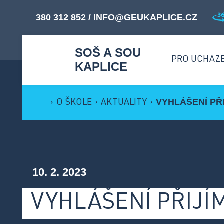
380 312 852
/
INFO@GEUKAPLICE.CZ
SOŠ A SOU
PRO UCHAZ
KAPLICE
VYHLÁŠENÍ PŘI
›
O ŠKOLE
›
AKTUALITY
›
M
Proč studovat u nás? ›
O
Přijímací řízení ›
10. 2. 2023
B
Přehled oborů ›
VYHLÁŠENÍ PŘIJÍM
Dny otevřených dveří ›