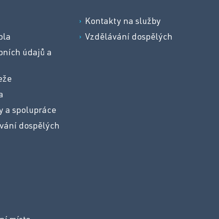
a
Kontakty na služby
ola
Vzdělávání dospělých
ních údajů a
eže
a
y a spolupráce
vání dospělých