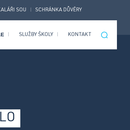
ALÁŘI SOU
SCHRÁNKA DŮVĚRY
|
LE
SLUŽBY ŠKOLY
KONTAKT
|
|
Nástavbový
Informace pro přijaté
obor
uchazeče
Bezpečnostní
Úvodní třídní schůzky
služby
Informace pro rodiče 1.
ročníků
OLO