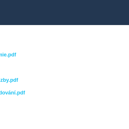
motorových vozidel
Kuchař-číšník
mie.pdf
uzby.pdf
dování.pdf